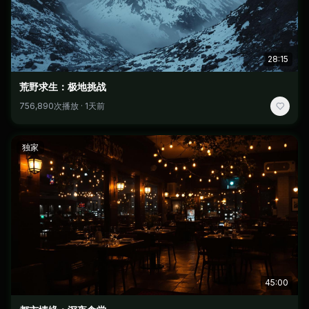
28:15
荒野求生：极地挑战
756,890次播放 · 1天前
独家
45:00