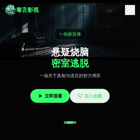
毒舌影视
✨
独家首播
悬疑烧脑
密室逃脱
一场关于真相与谎言的智力博弈
立即观看
加入收藏